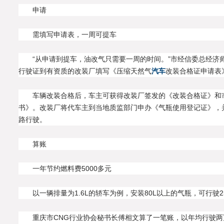
申请
需填写申请表，一周可提车
“从申请到提车，油改气只需要一周的时间。”市经信委总经济
行驶证到有资质的改装厂填写《压缩天然气
汽车
改装合格证申请表
车辆改装合格后，车主可获得改装厂签发的《改装合格证》和
书》。改装厂将代车主到当地质监部门申办《气瓶使用登记证》，
路行驶。
算账
一年节约燃料费5000多元
以一辆排量为1.6L的轿车为例，安装80L以上的气瓶，可行驶25
重庆市CNG行业协会秘书长傅相文算了一笔账，以年均行驶两万