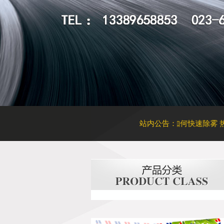
阳膜起泡恐致癌，请立刻撕掉！
车窗玻璃该如何快速除雾
站内公告：
热烈祝贺