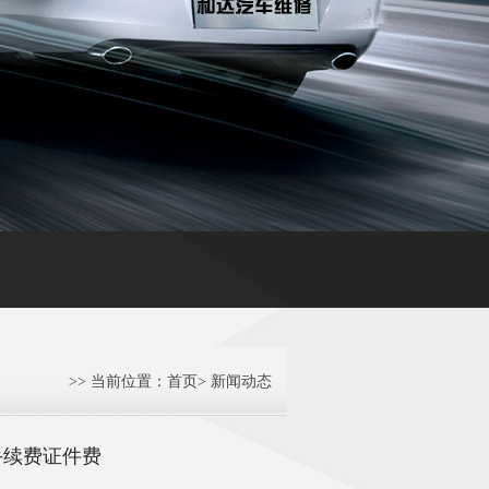
庆非营运车辆可实施“油改气” 每年节约5000多元燃料费
重庆油改气
>> 当前位置：
首页
>
新闻动态
手续费证件费