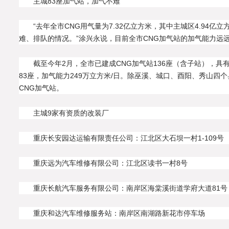
主城83座加气站，加气不难
“去年全市CNG用气量为7.32亿立方米，其中主城区4.94亿
难、排队的情况。”涂兴永说，目前全市CNG加气站的加气能力远
截至今年2月，全市已建成CNG加气站136座（含子站），具有
83座，加气能力249万立方米/日。除巫溪、城口、酉阳、秀山四
CNG加气站。
主城9家有资质的改装厂
重庆长安园达运输有限责任公司：江北区大石坝一村1-109号
重庆远为汽车维修有限公司：江北区读书一村8号
重庆长航汽车服务有限公司：南岸区海棠溪街道学府大道81号
重庆和达汽车维修服务站：南岸区南湖路新花市停车场