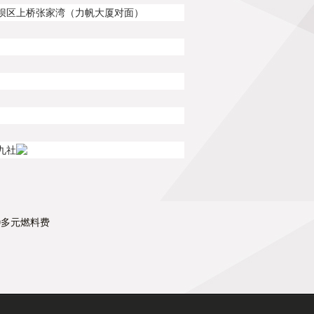
坝区上桥张家湾（力帆大厦对面）
九社
0多元燃料费