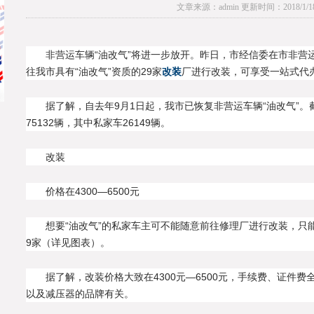
文章来源：admin 更新时间：2018/1/18 1
非营运车辆“油改气”将进一步放开。昨日，市经信委在市非营
往我市具有“油改气”资质的29家
改装
厂进行改装，可享受一站式代
据了解，自去年9月1日起，我市已恢复非营运车辆“油改气”。
75132辆，其中私家车26149辆。
改装
价格在4300—6500元
想要“油改气”的私家车主可不能随意前往修理厂进行改装，只
9家（详见图表）。
据了解，改装价格大致在4300元—6500元，手续费、证件
以及减压器的品牌有关。