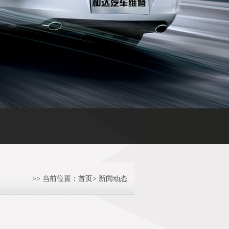
气,重庆非营运车辆可实施“油改气” 每年节约5000多元燃料费
重庆
>> 当前位置：
首页
>
新闻动态