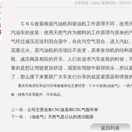
文章来源：admin 更新时间：2023/4/17 1
ＣＮＧ改装
根据汽油机和柴油机工作原理不同，改用天
汽油车的改装：使用天然气作为燃料的工作原理与原来的
气经过减压后送到混合器中，在此与空气混合，进入汽缸
花塞点火。原汽油机的压缩比不改变，原来发动机的结构
瓶、减压阀及相应的开关。人们在追求汽车改装的时候，
要的是想让驾驶更加舒适，渴望在驾驶中获得快乐，所以
了，那么接下来要跟广大车友们分享的就是避震器和弹簧
重庆市南岸区和达汽车维修服务站主要经营：ＣＮＧ改装(油改气)
、
一类
修；销售汽车零配件、汽车饰品。
上一条：
公司主营业务CNG改装和CNG气瓶年审
下一条：
（油改气）天然气是公认的清洁能源
返回列表