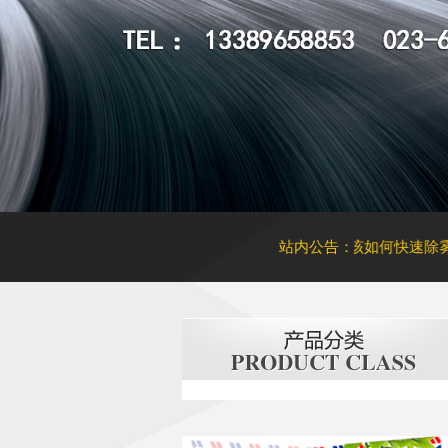
换过
太阳膜起泡恐致癌，请立刻撕掉！
车窗玻璃该如何快速除雾
站内公告：
热烈