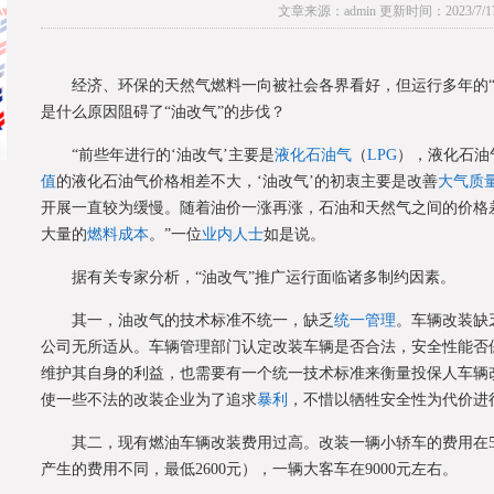
文章来源：admin 更新时间：2023/7/17 1
经济、环保的天然气燃料一向被社会各界看好，但运行多年的“
是什么原因阻碍了“油改气”的步伐？
“前些年进行的‘油改气’主要是
液化石油气
（
LPG
），液化石油
值
的液化石油气价格相差不大，‘油改气’的初衷主要是改善
大气质
开展一直较为缓慢。随着油价一涨再涨，石油和天然气之间的价格
大量的
燃料成本
。”一位
业内人士
如是说。
据有关专家分析，“油改气”推广运行面临诸多制约因素。
其一，油改气的技术标准不统一，缺乏
统一管理
。车辆改装缺
公司无所适从。车辆管理部门认定改装车辆是否合法，安全性能否
维护其自身的利益，也需要有一个统一技术标准来衡量投保人车辆
使一些不法的改装企业为了追求
暴利
，不惜以牺牲安全性为代价进
其二，现有燃油车辆改装费用过高。改装一辆小轿车的费用在5
产生的费用不同，最低2600元），一辆大客车在9000元左右。