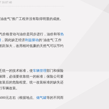
6:07:40
油改气”推广工程并没有取得明显的成效。
气价格变动与油价是同步进行，油价和等
热
量
，因此缺乏经济
利益驱动
的‘油改气’工作
差距加大，改用相对低廉的天然气可以节约
乏统一的技术标准，使
车辆管理
部门和保险
保障，必须要依靠统一的标准；保险公司要
改装后的危险程度。统一改装标准的缺失还
行车辆改装。
000元左右（根据地点、
储气罐
等的不同而