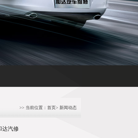
与轮胎性能之间的关联
重庆油改气,重庆非营运车辆可实施“油改气” 
>> 当前位置：
首页
>
新闻动态
和达汽修