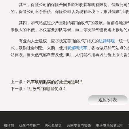
其三，保险公司的保险合同条款对改装车辆有限制。保险公司
的，保险公司不予赔偿。保险公司认为现有环境下，难以保障“油改
其四，加气站点过少严重制约着“油改气”的发展。当前各地加
来很大的不便，不仅需要排队等候，而且每次加气也要跑上很远的
有业内人士建议，应尽快完善“油改气”相关的
法律环境
，统一
式，鼓励社会制造、采购、使用
双燃料汽车
，各地做好加气站点的
站体系。当天然气燃料普及使用时，人们就不用再因油价上涨而备
上一条：
汽车玻璃贴膜的好处您知道吗？
下一条：
“油改气”有哪些优点？
返回列表
柑桔苗
优化包年推广
珠心算铺导
云南专业电镀铬
重庆电动吊篮出租